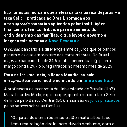
Economistas indicam que a elevada taxa básica de juros – a
taxa Selic – praticada no Brasil, somada aos
altos
spreads
bancários aplicados pelas instituições
financeira,s têm contribuído para o aumento do
endividamento das famílias, o que levou o governo a
lançar nesta semana o
Novo Desenrola
.
O
spread
bancário é a diferença entre os juros que os bancos
pagam e os que emprestam aos consumidores. No Brasil,
o
spread
bancário foi de 34,6 pontos percentuais (p.p.) em
março contra 29,7 p.p. registrados no mesmo mês de 2025.
Para se ter uma ideia, o Banco Mundial calcula
um
spread
bancário médio no mundo em
torno dos 6 p.p
.
A professora de economia da Universidade de Brasília (UnB),
Maria Lourdes Mollo, explicou que, quanto maior a taxa Selic
definida pelo Banco Central (BC), maior são os
juros praticados
pelos bancos sobre as famílias.
“Os juros dos empréstimos estão muito altos. Isso
tem uma relação direta, sem dúvida nenhuma, com o