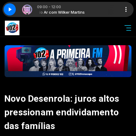
09:00 - 12:00
s e Vicente Cruz
No Ar com Wilker Martins
Em Foco Amapá com Roberto Gato, Jara Dias e Vicente
Novo Desenrola: juros altos
pressionam endividamento
das famílias