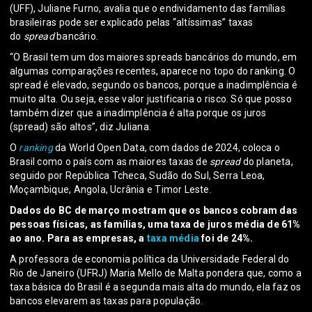
(UFF), Juliane Furno, avalia que o endividamento das famílias
brasileiras pode ser explicado pelas “altíssimas” taxas
do
spread
bancário.
“O Brasil tem um dos maiores spreads bancários do mundo, em
algumas comparações recentes, aparece no topo do ranking. O
spread é elevado, segundo os bancos, porque a inadimplência é
muito alta. Ou seja, esse valor justificaria o risco. Só que posso
também dizer que a inadimplência é alta porque os juros
(spread) são altos”, diz Juliana.
O
ranking
da World Open Data, com dados de 2024, coloca o
Brasil como o país com as maiores taxas de
spread
do planeta,
seguido por República Tcheca, Sudão do Sul, Serra Leoa,
Moçambique, Angola, Ucrânia e Timor Leste.
Dados do BC de março mostram que os bancos cobram das
pessoas físicas, as famílias, uma taxa de juros média de 61%
ao ano. Para as empresas, a
taxa média
foi de 24%.
A professora de economia política da Universidade Federal do
Rio de Janeiro (UFRJ) Maria Mello de Malta pondera que, como a
taxa básica do Brasil é a segunda mais alta do mundo, ela faz os
bancos elevarem as taxas para população.