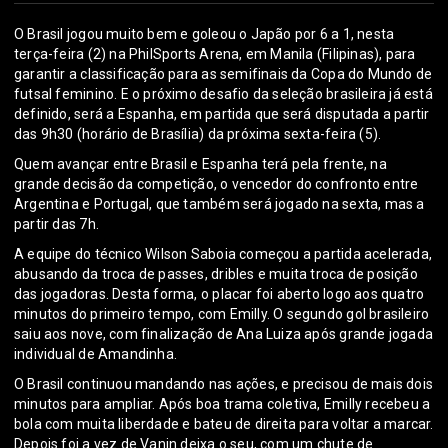
O Brasil jogou muito bem e goleou o Japão por 6 a 1, nesta
terça-feira (2) na PhilSports Arena, em Manila (Filipinas), para
garantir a classificação para as semifinais da Copa do Mundo de
futsal feminino. E o próximo desafio da seleção brasileira já está
definido, será a Espanha, em partida que será disputada a partir
das 9h30 (horário de Brasília) da próxima sexta-feira (5).
Quem avançar entre Brasil e Espanha terá pela frente, na
grande decisão da competição, o vencedor do confronto entre
Argentina e Portugal, que também será jogado na sexta, mas a
partir das 7h.
A equipe do técnico Wilson Saboia começou a partida acelerada,
abusando da troca de passes, dribles e muita troca de posição
das jogadoras. Desta forma, o placar foi aberto logo aos quatro
minutos do primeiro tempo, com Emilly. O segundo gol brasileiro
saiu aos nove, com finalização de Ana Luiza após grande jogada
individual de Amandinha.
O Brasil continuou mandando nas ações, e precisou de mais dois
minutos para ampliar. Após boa trama coletiva, Emilly recebeu a
bola com muita liberdade e bateu de direita para voltar a marcar.
Depois foi a vez de Vanin deixa o seu, com um chute de